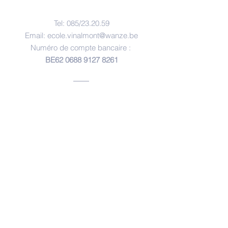
Contacts
Tel: 085/23.20.59
Email:
ecole.vinalmont@wanze.be
Numéro de compte bancaire :
BE62
0688 9127 8261
Adresse
Ecole Communale de Vinalmont
Rue Mottart Laloi, 4
4520 Vinalmont
© Copyright 2017 by école communale