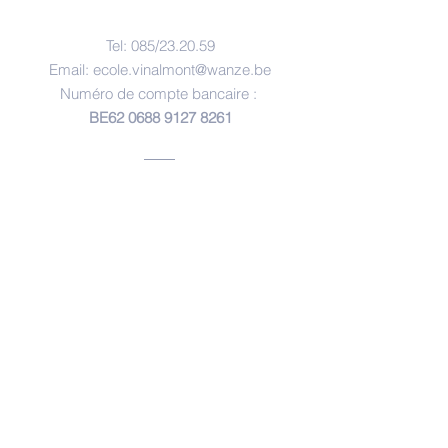
Contacts
Tel: 085/23.20.59
Email:
ecole.vinalmont@wanze.be
Numéro de compte bancaire :
BE62
0688 9127 8261
Adresse
Ecole Communale de Vinalmont
Rue Mottart Laloi, 4
4520 Vinalmont
© Copyright 2017 by école communale